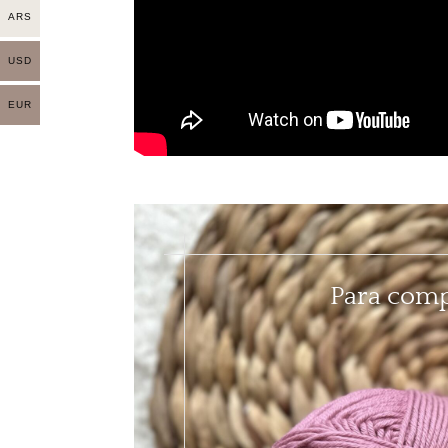
ARS
USD
EUR
Para compr