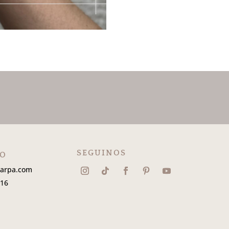
SEGUINOS
TO
sarpa.com
816